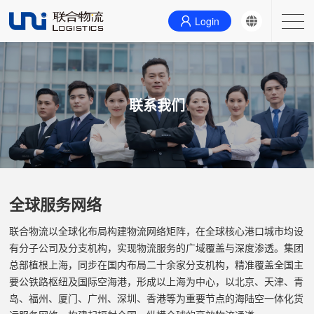
Login
主营业务
联系我们
联系我们
首页
关于我们
全球服务网络
新闻
联合物流以全球化布局构建物流网络矩阵，在全球核心港口城市均设
有分子公司及分支机构，实现物流服务的广域覆盖与深度渗透。集团
总部植根上海，同步在国内布局二十余家分支机构，精准覆盖全国主
要公铁路枢纽及国际空海港，形成以上海为中心，以北京、天津、青
岛、福州、厦门、广州、深圳、香港等为重要节点的海陆空一体化货